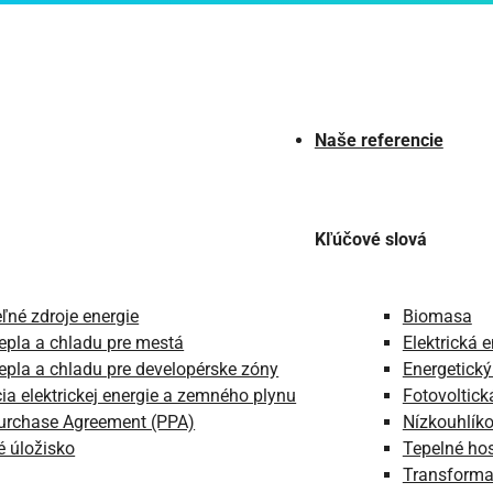
Naše referencie
Kľúčové slová
ľné zdroje energie
Biomasa
epla a chladu pre mestá
Elektrická 
epla a chladu pre developérske zóny
Energetický
cia elektrickej energie a zemného plynu
Fotovoltick
urchase Agreement (PPA)
Nízkouhlíko
é úložisko
Tepelné ho
Transforma