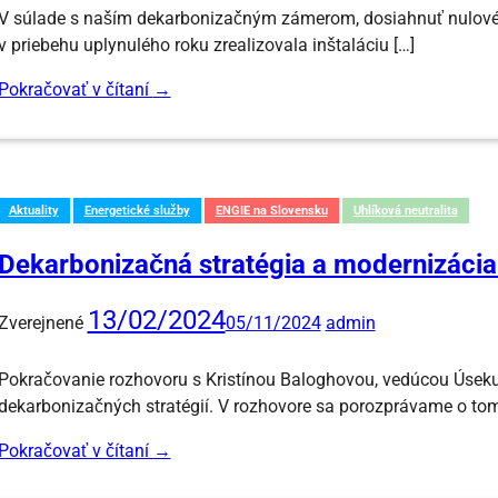
V súlade s naším dekarbonizačným zámerom, dosiahnuť nulové 
v priebehu uplynulého roku zrealizovala inštaláciu […]
Pokračovať v čítaní
→
Aktuality
Energetické služby
ENGIE na Slovensku
Uhlíková neutralita
Dekarbonizačná stratégia a modernizácia
13/02/2024
Zverejnené
05/11/2024
admin
Pokračovanie rozhovoru s Kristínou Baloghovou, vedúcou Úseku
dekarbonizačných stratégií. V rozhovore sa porozprávame o tom:
Pokračovať v čítaní
→