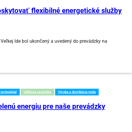
kytovať flexibilné energetické služby
o Veľkej Ide bol ukončený a uvedený do prevádzky na
 technológií
Uhlíková neutralita
Výroba a distribúcia tepla
zelenú energiu pre naše prevádzky