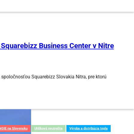
Squarebizz Business Center v Nitre
spoločnosťou Squarebizz Slovakia Nitra, pre ktorú
NGIE na Slovensku
Uhlíková neutralita
Výroba a distribúcia tepla