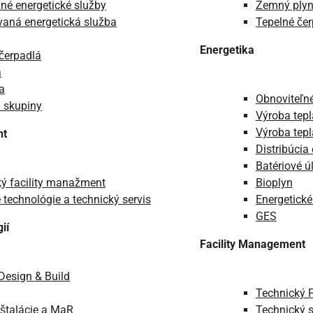
né energetické služby
Zemný ply
aná energetická služba
Tepelné če
Energetika
čerpadlá
a
ta
Obnoviteľné
 skupiny
Výroba tepl
Výroba tepl
nt
Distribúcia
Batériové ú
ý facility manažment
Bioplyn
technológie a technický servis
Energetické
GES
ií
Facility Management
Design & Build
Technický 
nštalácie a MaR
Technický s