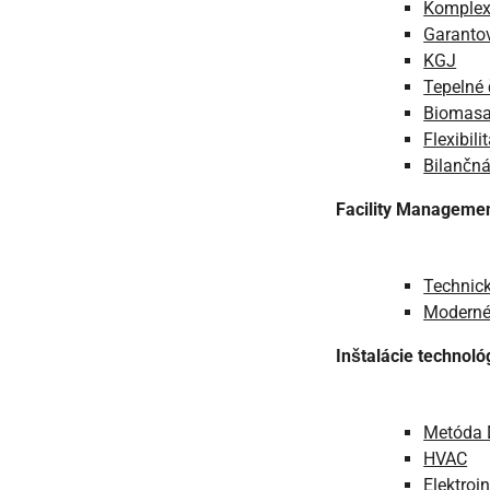
Komplex
Garantov
KGJ
Tepelné 
Biomas
Flexibili
Bilančná
Facility Manageme
Technick
Moderné 
Inštalácie technológ
Metóda 
HVAC
Elektroi