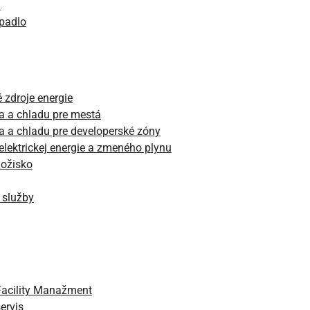
n
rpadlo
 zdroje energie
a a chladu pre mestá
a a chladu pre developerské zóny
 elektrickej energie a zmeného plynu
ložisko
 služby
Facility Manažment
ervis