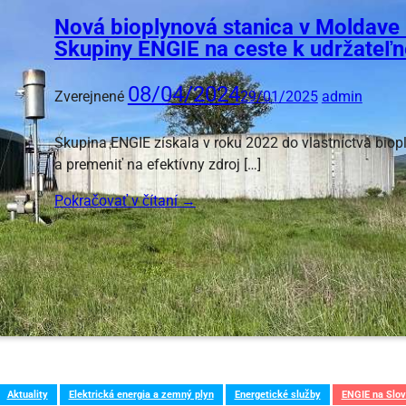
Nová bioplynová stanica v Moldave
Skupiny ENGIE na ceste k udržateľn
08/04/2024
Zverejnené
29/01/2025
admin
Skupina ENGIE získala v roku 2022 do vlastníctva biopl
a premeniť na efektívny zdroj […]
Pokračovať v čítaní
→
Aktuality
Elektrická energia a zemný plyn
Energetické služby
ENGIE na Slo