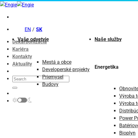
Skip
to
content
EN
SK
Vaše odvetvie
Naše služby
Dekarbonizácia
Kariéra
Kontakty
Mestá a obce
Aktuality
Energetika
Developerské projekty
Priemysel
Budovy
Obnovite
Výroba t
Výroba t
Distribú
Power P
Batériov
Bioplyn