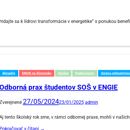
idajte sa k lídrovi transformácie v energetike” s ponukou benefi
Aktuality
ENGIE na Slovensku
Kariéra
Podporujeme
Správa nehnuteľnos
Odborná prax študentov SOŠ v ENGIE
27/05/2024
Zverejnené
23/01/2025
admin
Aj tento školský rok sme, v rámci odbornej praxe, mohli v našic
Pokračovať v čítaní
→