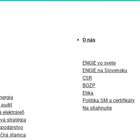
O nás
ENGIE vo svete
ENGIE na Slovensku
CSR
BOZP
Etika
energia
Politika SM a certifikáty
 audit
Na stiahnutie
á elektráreň
vá stratégia
spodárstvo
čná stanica