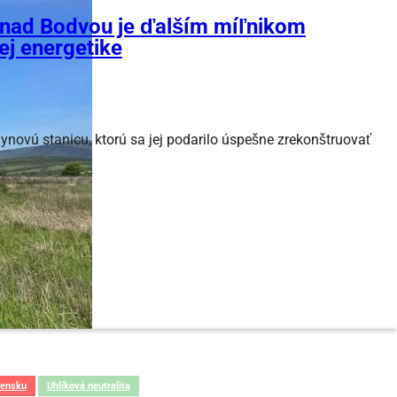
 nad Bodvou je ďalším míľnikom
ej energetike
ynovú stanicu, ktorú sa jej podarilo úspešne zrekonštruovať
vensku
Uhlíková neutralita