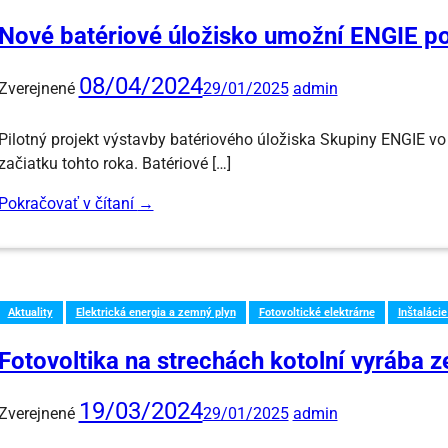
Nové batériové úložisko umožní ENGIE pos
08/04/2024
Zverejnené
29/01/2025
admin
Pilotný projekt výstavby batériového úložiska Skupiny ENGIE v
začiatku tohto roka. Batériové […]
Pokračovať v čítaní
→
Aktuality
Elektrická energia a zemný plyn
Fotovoltické elektrárne
Inštalácie
Fotovoltika na strechách kotolní vyrába 
19/03/2024
Zverejnené
29/01/2025
admin