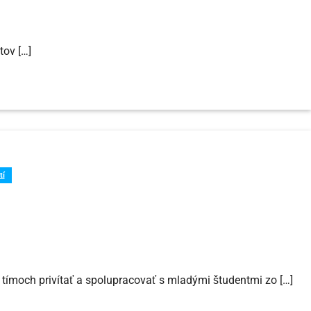
tov […]
tí
h tímoch privítať a spolupracovať s mladými študentmi zo […]