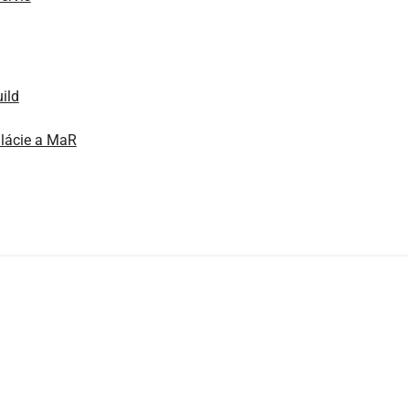
ild
alácie a MaR