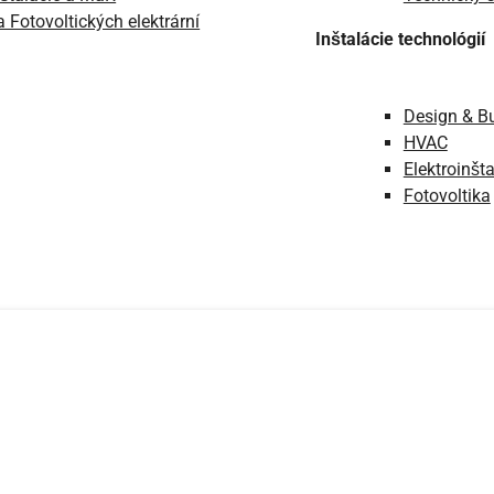
 Fotovoltických elektrární
Inštalácie technológií
Design & Bu
HVAC
Elektroinšt
Fotovoltika