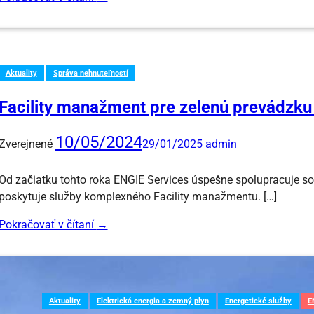
Aktuality
Správa nehnuteľností
Facility manažment pre zelenú prevádzku 
10/05/2024
Zverejnené
29/01/2025
admin
Od začiatku tohto roka ENGIE Services úspešne spolupracuje so 
poskytuje služby komplexného Facility manažmentu. […]
Pokračovať v čítaní
→
Aktuality
Elektrická energia a zemný plyn
Energetické služby
E