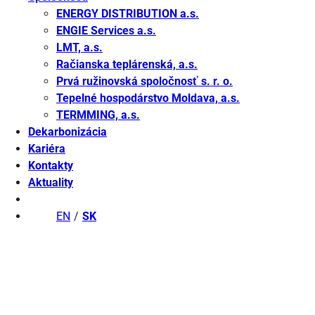
ENERGY DISTRIBUTION a.s.
ENGIE Services a.s.
LMT, a.s.
Račianska teplárenská, a.s.
Prvá ružinovská spoločnosť s. r. o.
Tepelné hospodárstvo Moldava, a.s.
TERMMING, a.s.
Dekarbonizácia
Kariéra
Kontakty
Aktuality
EN
SK