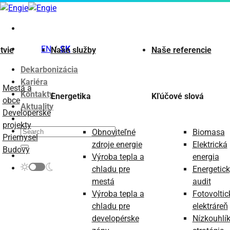
Skip
to
content
EN
SK
tvie
Naše služby
Naše referencie
Dekarbonizácia
Kariéra
Mestá a
Kontakty
Energetika
Kľúčové slová
obce
Aktuality
Developerské
projekty
Obnoviteľné
Biomasa
Priemysel
zdroje energie
Elektrická
Budovy
Výroba tepla a
energia
chladu pre
Energetic
mestá
audit
Výroba tepla a
Fotovoltic
chladu pre
elektráreň
developérske
Nízkouhlí