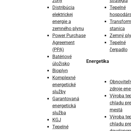
zóny
stratégia
Distribúcia
Tepelné
elektrickej
hospodárs
energie a
Transfor
zemného plynu
stanica
Power Purchase
Zemný pl
Agreement
Tepelné
(PPA)
čerpadlo
Batériové
Energetika
úložisko
Bioplyn
Komplexné
Obnoviteľ
energetické
zdroje ene
služby
Výroba tep
Garantovaná
chladu pr
energetická
mestá
služba
Výroba tep
KGJ
chladu pr
Tepelné
developer