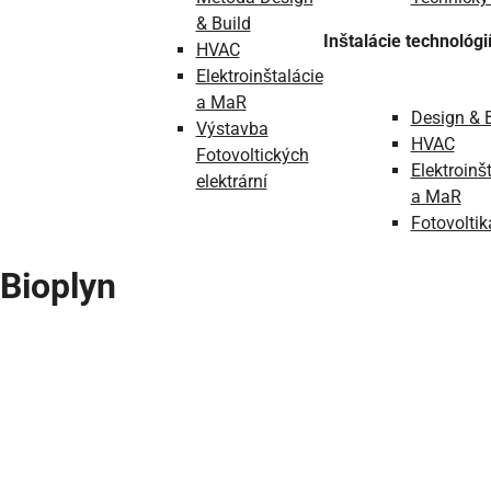
& Build
Inštalácie technológi
HVAC
Elektroinštalácie
a MaR
Design & 
Výstavba
HVAC
Fotovoltických
Elektroinš
elektrární
a MaR
Fotovoltik
Bioplyn