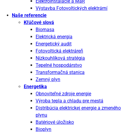
Elektroinštalácie a MaR
Výstavba Fotovoltických elektrární
Naše referencie
Kľúčové slová
Biomasa
Elektrická energia
Energetický audit
Fotovoltická elektráreň
Nízkouhlíková stratégia
Tepelné hospodárstvo
Transformačná stanica
Zemný plyn
Energetika
Obnoviteľné zdroje energie
Výroba tepla a chladu pre mestá
Distribúcia elektrickej energie a zmeného
plynu
Batériové úložisko
Bioplyn