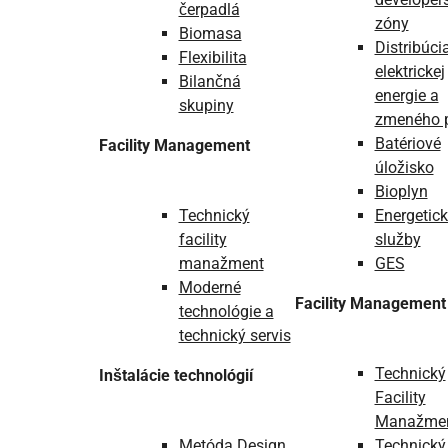
čerpadlá
zóny
Biomasa
Distribúci
Flexibilita
elektrickej
Bilančná
energie a
skupiny
zmeného 
Batériové
Facility Management
úložisko
Bioplyn
Technický
Energetic
facility
služby
manažment
GES
Moderné
Facility Management
technológie a
technický servis
Technický
Inštalácie technológií
Facility
Manažme
Metóda Design
Technický 