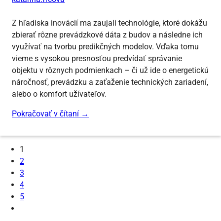
Z hľadiska inovácií ma zaujali technológie, ktoré dokážu
zbierať rôzne prevádzkové dáta z budov a následne ich
využívať na tvorbu predikčných modelov. Vďaka tomu
vieme s vysokou presnosťou predvídať správanie
objektu v rôznych podmienkach – či už ide o energetickú
náročnosť, prevádzku a zaťaženie technických zariadení,
alebo o komfort užívateľov.
Pokračovať v čítaní
→
1
2
3
4
5