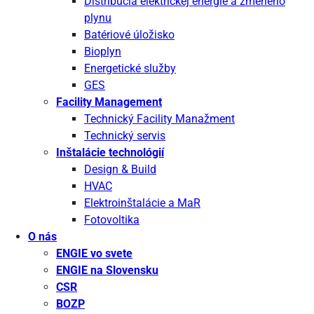
Distribúcia elektrickej energie a zmeného
plynu
Batériové úložisko
Bioplyn
Energetické služby
GES
Facility Management
Technický Facility Manažment
Technický servis
Inštalácie technológií
Design & Build
HVAC
Elektroinštalácie a MaR
Fotovoltika
O nás
ENGIE vo svete
ENGIE na Slovensku
CSR
BOZP