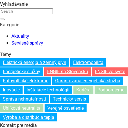
Vyhľadávanie
Kategórie
Aktuality
Servisné správy
Témy
Elektrická energia a zemný plyn
Elektromobilita
Energetické služby
ENGIE na Slovensku
ENGIE vo svete
Fotovoltické elektrárne
Garantovaná energetická služba
Inovácie
Inštalácie technológií
Kariéra
Podporujeme
Správa nehnuteľností
Technický servis
Uhlíková neutralita
Verejné osvetlenie
Výroba a distribúcia tepla
Kontakt pre médiá