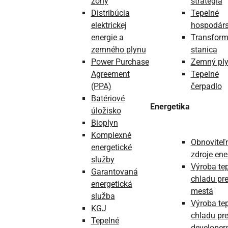
zóny
stratégia
Distribúcia
Tepelné
elektrickej
hospodárs
energie a
Transfor
zemného plynu
stanica
Power Purchase
Zemný pl
Agreement
Tepelné
(PPA)
čerpadlo
Batériové
Energetika
úložisko
Bioplyn
Komplexné
Obnoviteľ
energetické
zdroje ene
služby
Výroba tep
Garantovaná
chladu pr
energetická
mestá
služba
Výroba tep
KGJ
chladu pr
Tepelné
developer