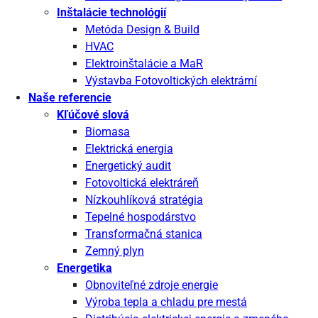
Inštalácie technológií
Metóda Design & Build
HVAC
Elektroinštalácie a MaR
Výstavba Fotovoltických elektrární
Naše referencie
Kľúčové slová
Biomasa
Elektrická energia
Energetický audit
Fotovoltická elektráreň
Nízkouhlíková stratégia
Tepelné hospodárstvo
Transformačná stanica
Zemný plyn
Energetika
Obnoviteľné zdroje energie
Výroba tepla a chladu pre mestá