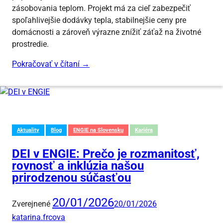
zásobovania teplom. Projekt má za cieľ zabezpečiť
spoľahlivejšie dodávky tepla, stabilnejšie ceny pre
domácnosti a zároveň výrazne znížiť záťaž na životné
prostredie.
Pokračovať v čítaní
→
Aktuality
Blog
ENGIE na Slovensku
Kariéra
DEI v ENGIE: Prečo je rozmanitosť,
rovnosť a inklúzia našou
prirodzenou súčasťou
20/01/2026
Zverejnené
20/01/2026
katarina.frcova