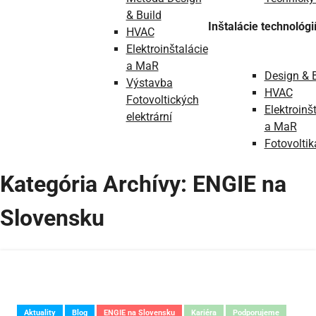
& Build
Inštalácie technológi
HVAC
Elektroinštalácie
a MaR
Design & 
Výstavba
HVAC
Fotovoltických
Elektroinš
elektrární
a MaR
Fotovoltik
Kategória Archívy:
ENGIE na
Slovensku
Aktuality
Blog
ENGIE na Slovensku
Kariéra
Podporujeme