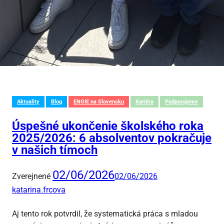
Aktuality
Blog
ENGIE na Slovensku
Kariéra
Podporujeme
Úspešné ukončenie školského roka
2025/2026: 6 absolventov pokračuje
v našich tímoch
02/06/2026
Zverejnené
02/06/2026
katarina.frcova
Aj tento rok potvrdil, že systematická práca s mladou