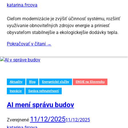
katarina.frcova
Cieľom modernizácie je zvýšiť účinnosť systému, rozšíriť
využívanie obnoviteľných zdrojov energie a priniesť
obyvateľom stabilnejšie a ekologickejšie dodávky tepla.
Pokračovať v čítaní
→
Aktuality
Blog
Energetické služby
ENGIE na Slovensku
Inovácie
Správa nehnuteľností
AI mení správu budov
11/12/2025
Zverejnené
11/12/2025
katarina.frcova