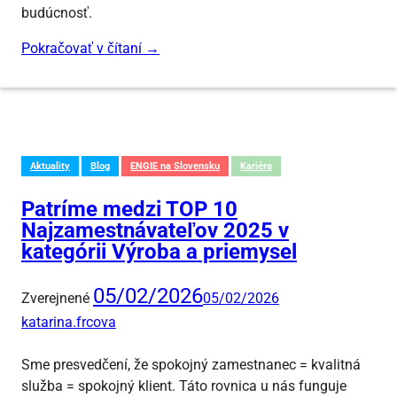
budúcnosť.
Pokračovať v čítaní
→
Aktuality
Blog
ENGIE na Slovensku
Kariéra
Patríme medzi TOP 10
Najzamestnávateľov 2025 v
kategórii Výroba a priemysel
05/02/2026
Zverejnené
05/02/2026
katarina.frcova
Sme presvedčení, že spokojný zamestnanec = kvalitná
služba = spokojný klient. Táto rovnica u nás funguje