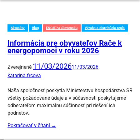
Aktuality
Blog
ENGIE na Slovensku
Výroba a distribúcia tepla
Informácia pre obyvateľov Rače k
energopomoci v roku 2026
11/03/2026
Zverejnené
11/03/2026
katarina.frcova
Naša spoločnosť poskytla Ministerstvu hospodárstva SR
všetky požadované údaje a v súčasnosti poskytujeme
odberateľom maximálnu súčinnosť pri riešení ich
podnetov.
Pokračovať v čítaní
→