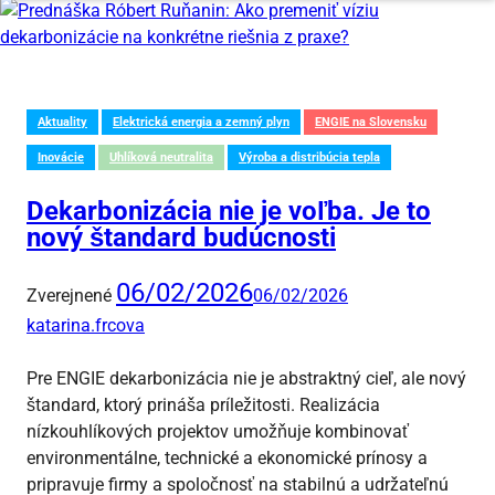
Aktuality
Elektrická energia a zemný plyn
ENGIE na Slovensku
Inovácie
Uhlíková neutralita
Výroba a distribúcia tepla
Dekarbonizácia nie je voľba. Je to
nový štandard budúcnosti
06/02/2026
Zverejnené
06/02/2026
katarina.frcova
Pre ENGIE dekarbonizácia nie je abstraktný cieľ, ale nový
štandard, ktorý prináša príležitosti. Realizácia
nízkouhlíkových projektov umožňuje kombinovať
environmentálne, technické a ekonomické prínosy a
pripravuje firmy a spoločnosť na stabilnú a udržateľnú