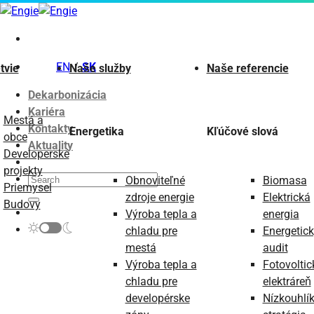
Skip
to
content
EN
SK
tvie
Naše služby
Naše referencie
Dekarbonizácia
Kariéra
Mestá a
Kontakty
Energetika
Kľúčové slová
obce
Aktuality
Developerské
projekty
Obnoviteľné
Biomasa
Priemysel
zdroje energie
Elektrická
Budovy
Výroba tepla a
energia
chladu pre
Energetic
mestá
audit
Výroba tepla a
Fotovoltic
chladu pre
elektráreň
developérske
Nízkouhlí