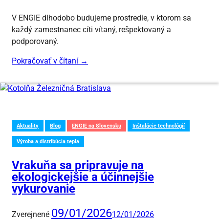
V ENGIE dlhodobo budujeme prostredie, v ktorom sa
každý zamestnanec cíti vítaný, rešpektovaný a
podporovaný.
Pokračovať v čítaní
→
Aktuality
Blog
ENGIE na Slovensku
Inštalácie technológií
Výroba a distribúcia tepla
Vrakuňa sa pripravuje na
ekologickejšie a účinnejšie
vykurovanie
09/01/2026
Zverejnené
12/01/2026