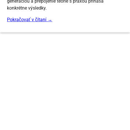
generáciou a prepojenie teórie s praxou prináša
konkrétne výsledky.
Pokračovať v čítaní
→