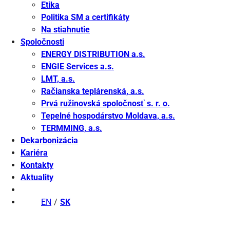
Etika
Politika SM a certifikáty
Na stiahnutie
Spoločnosti
ENERGY DISTRIBUTION a.s.
ENGIE Services a.s.
LMT, a.s.
Račianska teplárenská, a.s.
Prvá ružinovská spoločnosť s. r. o.
Tepelné hospodárstvo Moldava, a.s.
TERMMING, a.s.
Dekarbonizácia
Kariéra
Kontakty
Aktuality
EN
SK