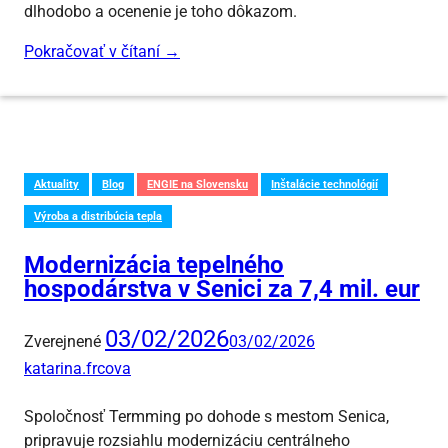
dlhodobo a ocenenie je toho dôkazom.
Pokračovať v čítaní
→
Aktuality
Blog
ENGIE na Slovensku
Inštalácie technológií
Výroba a distribúcia tepla
Modernizácia tepelného
hospodárstva v Senici za 7,4 mil. eur
03/02/2026
Zverejnené
03/02/2026
katarina.frcova
Spoločnosť Termming po dohode s mestom Senica,
pripravuje rozsiahlu modernizáciu centrálneho