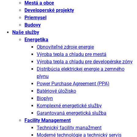
Mestá a obce
Developerské projekty
Priemysel
Budovy
Naše služby
Energetika
Obnoviteľné zdroje energie
Výroba tepla a chladu pre mestá
Výroba tepla a chladu pre developérske zóny
Distribúcia elektrickej energie a zemného
plynu
Power Purchase Agreement (PPA)
Batériové úložisko
Bioplyn
Komplexné energetické služby
Garantovaná energetická služba
Facility Management
Technický facility manažment
Moderné technológie a technický servis