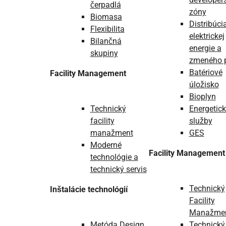
čerpadlá
zóny
Biomasa
Distribúci
Flexibilita
elektrickej
Bilančná
energie a
skupiny
zmeného 
Batériové
Facility Management
úložisko
Bioplyn
Technický
Energetic
facility
služby
manažment
GES
Moderné
Facility Management
technológie a
technický servis
Technický
Inštalácie technológií
Facility
Manažme
Metóda Design
Technický 