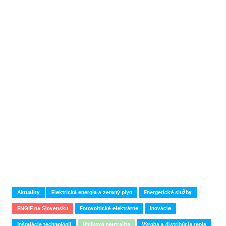
Aktuality
Elektrická energia a zemný plyn
Energetické služby
ENGIE na Slovensku
Fotovoltické elektrárne
Inovácie
Inštalácie technológií
Uhlíková neutralita
Výroba a distribúcia tepla