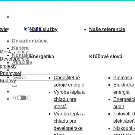
Skip
to
content
EN
SK
tvie
Naše služby
Naše referencie
Dekarbonizácia
Kariéra
Mestá a obce
Kontakty
Energetika
Kľúčové slová
Developerské
Aktuality
projekty
Priemysel
Obnoviteľné
Biomasa
Budovy
zdroje energie
Elektrická
Výroba tepla a
energia
chladu pre
Energetic
mestá
audit
Výroba tepla a
Fotovoltic
chladu pre
elektráreň
developérske
Nízkouhlí