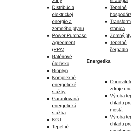
zóny
stratégia
Distribúcia
Tepelné
elektrickej
hospodárs
energie a
Transfor
zemného plynu
stanica
Power Purchase
Zemný pl
Agreement
Tepelné
(PPA)
čerpadlo
Batériové
Energetika
úložisko
Bioplyn
Komplexné
Obnoviteľ
energetické
zdroje en
služby
Výroba te
Garantovaná
chladu pr
energetická
mestá
služba
Výroba te
KGJ
chladu pr
Tepelné
developer