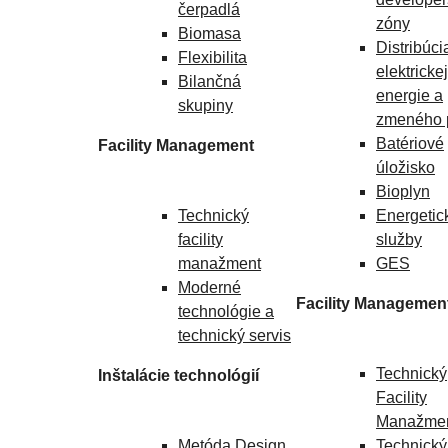
čerpadlá
zóny
Biomasa
Distribúci
Flexibilita
elektrickej
Bilančná
energie a
skupiny
zmeného 
Batériové
Facility Management
úložisko
Bioplyn
Technický
Energetic
facility
služby
manažment
GES
Moderné
Facility Managemen
technológie a
technický servis
Technický
Inštalácie technológií
Facility
Manažme
Metóda Design
Technický