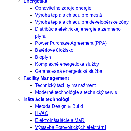
Energetika
Obnoviteľné zdroje energie
Výroba tepla a chladu pre mestá
Výroba tepla a chladu pre developérske zóny
Distribúcia elektrickej energie a zemného
plynu
Power Purchase Agreement (PPA)
Batériové úložisko
Bioplyn
Komplexné energetické služby
Garantovaná energetická služba
Facility Management
Technický facility manažment
Moderné technológie a technický servis
Inštalácie technológií
Metóda Design & Build
HVAC
Elektroinštalácie a MaR
Výstavba Fotovoltických elektrární