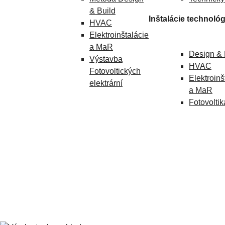
& Build
Inštalácie technológ
HVAC
Elektroinštalácie
a MaR
Design & 
Výstavba
HVAC
Fotovoltických
Elektroinš
elektrární
a MaR
Fotovoltik