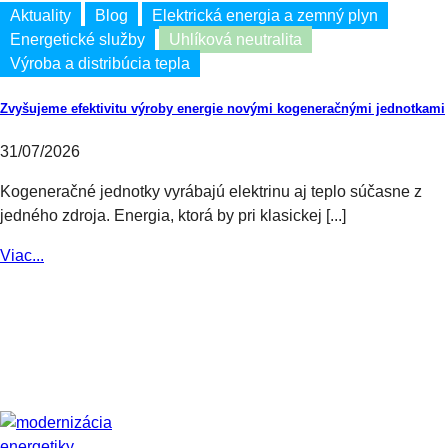
Aktuality
Blog
Elektrická energia a zemný plyn
Energetické služby
Uhlíková neutralita
Výroba a distribúcia tepla
Zvyšujeme efektivitu výroby energie novými kogeneračnými jednotkami
31/07/2026
Kogeneračné jednotky vyrábajú elektrinu aj teplo súčasne z
jedného zdroja. Energia, ktorá by pri klasickej [...]
Viac...