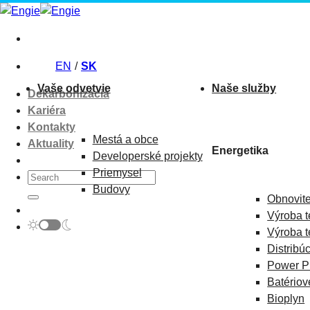
Skip
to
content
EN
SK
Vaše odvetvie
Naše služby
Dekarbonizácia
Kariéra
Kontakty
Mestá a obce
Aktuality
Energetika
Developerské projekty
Priemysel
Budovy
Obnovite
Výroba t
Výroba t
Distribú
Power P
Batériov
Bioplyn