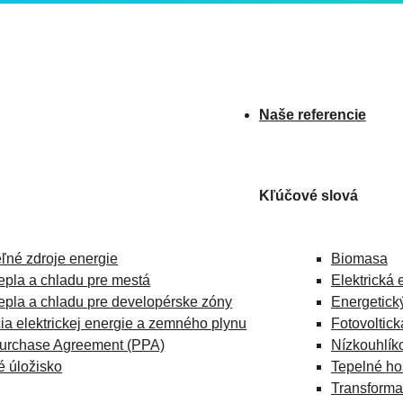
Naše referencie
Kľúčové slová
ľné zdroje energie
Biomasa
epla a chladu pre mestá
Elektrická 
epla a chladu pre developérske zóny
Energetický
cia elektrickej energie a zemného plynu
Fotovoltick
urchase Agreement (PPA)
Nízkouhlíko
é úložisko
Tepelné ho
Transforma