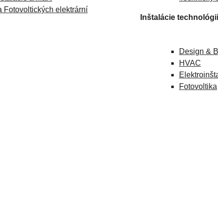
 Fotovoltických elektrární
Inštalácie technológi
Design & B
HVAC
Elektroinš
Fotovoltika