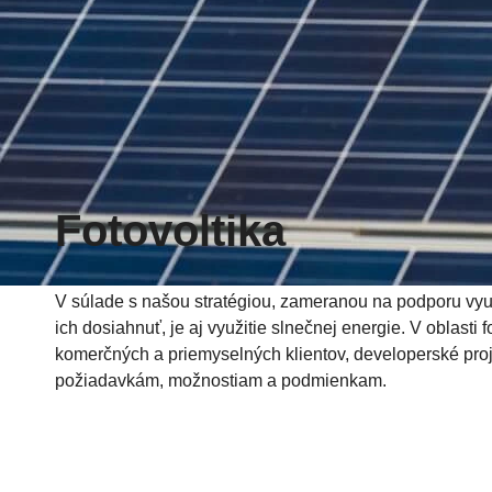
Fotovoltika
V súlade s našou stratégiou, zameranou na podporu využ
ich dosiahnuť, je aj využitie slnečnej energie. V oblast
komerčných a priemyselných klientov, developerské proje
požiadavkám, možnostiam a podmienkam.