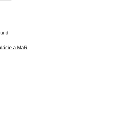
í
uild
talácie a MaR