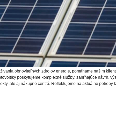
ívania obnoviteľných zdrojov energie, pomáhame našim klientom
i fotovoltiky poskytujeme komplexné služby, zahŕňajúce návrh, vý
kty, ale aj nákupné centrá. Reflektujeme na aktuálne potreby k