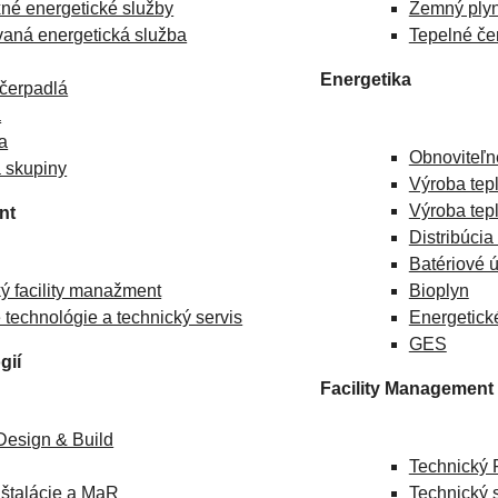
né energetické služby
Zemný ply
aná energetická služba
Tepelné če
Energetika
čerpadlá
a
ta
Obnoviteľn
 skupiny
Výroba tep
Výroba tep
nt
Distribúcia
Batériové ú
ý facility manažment
Bioplyn
technológie a technický servis
Energetick
GES
gií
Facility Management
Design & Build
Technický 
nštalácie a MaR
Technický 