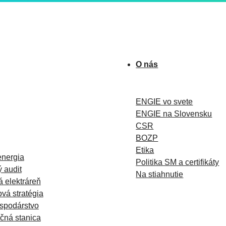
O nás
ENGIE vo svete
ENGIE na Slovensku
CSR
BOZP
Etika
energia
Politika SM a certifikáty
 audit
Na stiahnutie
á elektráreň
vá stratégia
spodárstvo
čná stanica