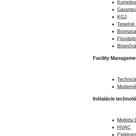
Komplex
Garantov
KGJ
Tepelné 
Biomas
Flexibili
Bilančná
Facility Manageme
Technick
Moderné 
Inštalácie technoló
Metóda 
HVAC
Elektroi