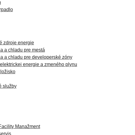
n
rpadlo
é zdroje energie
la a chladu pre mestá
la a chladu pre developerské zóny
 elektrickej energie a zmeného plynu
ložisko
é služby
Facility Manažment
servis