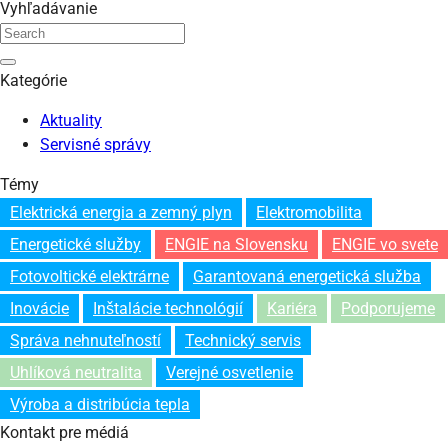
Vyhľadávanie
Kategórie
Aktuality
Servisné správy
Témy
Elektrická energia a zemný plyn
Elektromobilita
Energetické služby
ENGIE na Slovensku
ENGIE vo svete
Fotovoltické elektrárne
Garantovaná energetická služba
Inovácie
Inštalácie technológií
Kariéra
Podporujeme
Správa nehnuteľností
Technický servis
Uhlíková neutralita
Verejné osvetlenie
Výroba a distribúcia tepla
Kontakt pre médiá