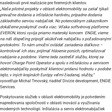
nasledovali prvé realizácie pre firemných klientov.
„Naše pilotné projekty v oblasti elektromobility sa zatiaľ týkali
prevažne dodania a inštalácie hardvéru, prípadne dodania
základného servisu nabíjačiek. No potenciálnym zákazníkom
dokážeme poskytnúť oveľa viac. Vďaka softvérovej platforme
EVERON, ktorú vyvíja priamo materský koncern ENGIE, vieme
na náš dispečing pripojiť akúkoľvek nabíjačku s požadovanými
protokolmi. To nám umožní ovládať zariadenia diaľkovo –
kontrolovať ich stav, prijímať hlásenie porúch, optimalizovať
nabíjanie a podobne. Vieme teda zastrešiť službu, ktorej sa
hovorí Charge Point Operator a spolu s inštaláciou a servisom
elektronabíjačky poskytnúť klientovi pridanú hodnotu v podobe
tejto, v iných krajinách Európy veľmi žiadanej, služby,“
vysvetľuje Michal Trnovský, riaditeľ Divízie development, ENGIE
Services.
Poskytovanie služieb v oblasti elektromobility je potvrdením
napredovania spoločnosti v oblasti inovácií a využívania
moderných technológií. Inštalácia a servis elektronabíjačiek