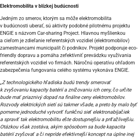
Elektromobilita v blízkej budúcnosti
Jedným zo smerov, ktorým sa môže elektromobilita
v budúcnosti uberať, sú aktivity podobné pilotnému projektu
ENGIE s názvom Car-sharing Project. Hlavnou myšlienkou
a cieľom je zdieľanie referentských vozidiel (elektromobilov)
zamestnancami municipalít či podnikov. Projekt podporuje eco-
friendly dopravu a pomáha zefektívniť prevádzku využívania
referentských vozidiel vo firmách. Náročnú operatívu ohľadom
zabezpečenia fungovania celého systému vykonáva ENGIE.
„Z technologického hľadiska budú trendy smerovať
k zvyšovaniu kapacity batérií a znižovaniu ich ceny, čo určite
bude mať priaznivý dopad na finálne ceny elektromobilov.
Rozvody elektrických sietí sú takmer všade, a preto by malo byť
pomerne jednoduché vytvoriť funkčnú sieť elektronabíjačiek
a spraviť tak elektromobilitu ešte dostupnejšiu a príťažlivejšiu.
Otázkou však zostáva, akým spôsobom sa bude kapacita
batérií zvyšovať a či nepríde efektívnejší koncept na úplne inej