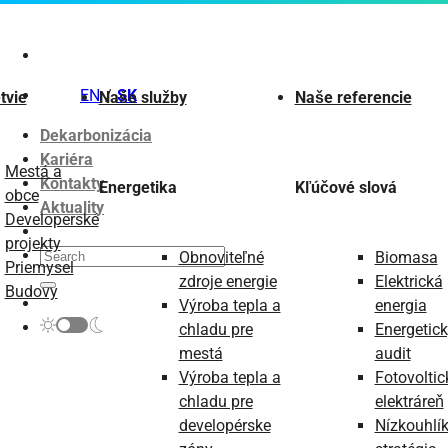
Skip
to
content
EN
SK
tvie
Naše služby
Naše referencie
Dekarbonizácia
Kariéra
Mestá a
Kontakty
Energetika
Kľúčové slová
obce
Aktuality
Developerské
projekty
Obnoviteľné
Biomasa
Priemysel
zdroje energie
Elektrická
Budovy
Výroba tepla a
energia
chladu pre
Energetic
mestá
audit
Výroba tepla a
Fotovoltic
chladu pre
elektráreň
developérske
Nízkouhlí