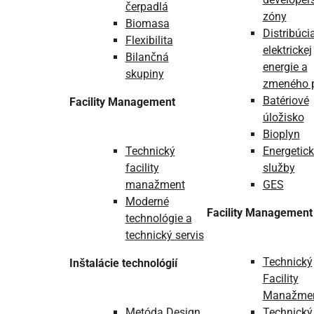
čerpadlá
zóny
Biomasa
Distribúci
Flexibilita
elektrickej
Bilančná
energie a
skupiny
zmeného 
Batériové
Facility Management
úložisko
Bioplyn
Technický
Energetic
facility
služby
manažment
GES
Moderné
Facility Management
technológie a
technický servis
Technický
Inštalácie technológií
Facility
Manažme
Metóda Design
Technický 