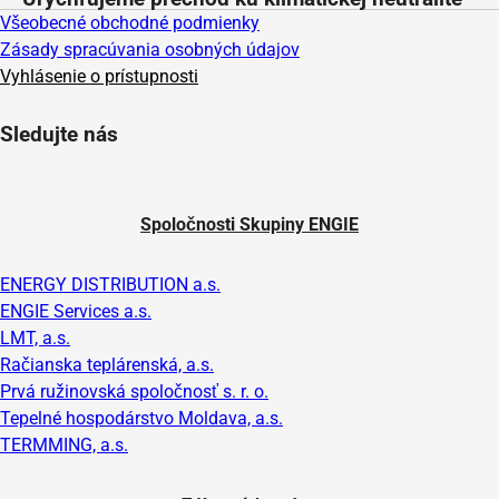
Všeobecné obchodné podmienky
Zásady spracúvania osobných údajov
Vyhlásenie o prístupnosti
Sledujte nás
Spoločnosti Skupiny ENGIE
ENERGY DISTRIBUTION a.s.
ENGIE Services a.s.
LMT, a.s.
Račianska teplárenská, a.s.
Prvá ružinovská spoločnosť s. r. o.
Tepelné hospodárstvo Moldava, a.s.
TERMMING, a.s.