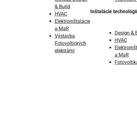
& Build
Inštalácie technológi
HVAC
Elektroinštalácie
a MaR
Design & 
Výstavba
HVAC
Fotovoltických
Elektroinš
elektrární
a MaR
Fotovoltik