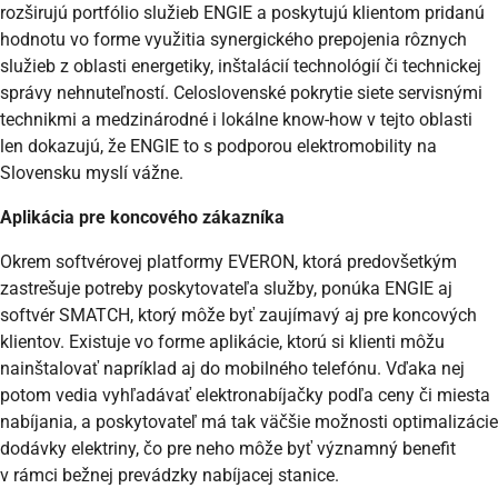
rozširujú portfólio služieb ENGIE a poskytujú klientom pridanú
hodnotu vo forme využitia synergického prepojenia rôznych
služieb z oblasti energetiky, inštalácií technológií či technickej
správy nehnuteľností. Celoslovenské pokrytie siete servisnými
technikmi a medzinárodné i lokálne know-how v tejto oblasti
len dokazujú, že ENGIE to s podporou elektromobility na
Slovensku myslí vážne.
Aplikácia pre koncového zákazníka
Okrem softvérovej platformy EVERON, ktorá predovšetkým
zastrešuje potreby poskytovateľa služby, ponúka ENGIE aj
softvér SMATCH, ktorý môže byť zaujímavý aj pre koncových
klientov. Existuje vo forme aplikácie, ktorú si klienti môžu
nainštalovať napríklad aj do mobilného telefónu. Vďaka nej
potom vedia vyhľadávať elektronabíjačky podľa ceny či miesta
nabíjania, a poskytovateľ má tak väčšie možnosti optimalizácie
dodávky elektriny, čo pre neho môže byť významný benefit
v rámci bežnej prevádzky nabíjacej stanice.