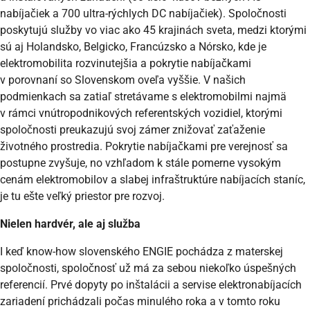
nabíjačiek a 700 ultra-rýchlych DC nabíjačiek). Spoločnosti
poskytujú služby vo viac ako 45 krajinách sveta, medzi ktorými
sú aj Holandsko, Belgicko, Francúzsko a Nórsko, kde je
elektromobilita rozvinutejšia a pokrytie nabíjačkami
v porovnaní so Slovenskom oveľa vyššie. V našich
podmienkach sa zatiaľ stretávame s elektromobilmi najmä
v rámci vnútropodnikových referentských vozidiel, ktorými
spoločnosti preukazujú svoj zámer znižovať zaťaženie
životného prostredia. Pokrytie nabíjačkami pre verejnosť sa
postupne zvyšuje, no vzhľadom k stále pomerne vysokým
cenám elektromobilov a slabej infraštruktúre nabíjacích staníc,
je tu ešte veľký priestor pre rozvoj.
Nielen hardvér, ale aj služba
I keď know-how slovenského ENGIE pochádza z materskej
spoločnosti, spoločnosť už má za sebou niekoľko úspešných
referencií. Prvé dopyty po inštalácii a servise elektronabíjacích
zariadení prichádzali počas minulého roka a v tomto roku