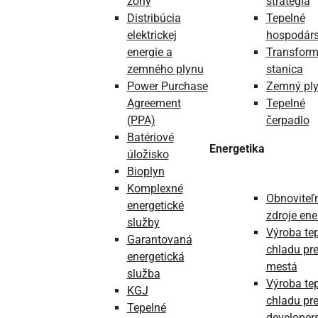
zóny
stratégia
Distribúcia
Tepelné
elektrickej
hospodárs
energie a
Transfor
zemného plynu
stanica
Power Purchase
Zemný pl
Agreement
Tepelné
(PPA)
čerpadlo
Batériové
Energetika
úložisko
Bioplyn
Komplexné
Obnoviteľ
energetické
zdroje ene
služby
Výroba tep
Garantovaná
chladu pr
energetická
mestá
služba
Výroba tep
KGJ
chladu pr
Tepelné
developer