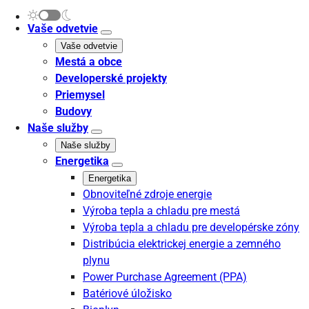
Vaše odvetvie
Vaše odvetvie
Mestá a obce
Developerské projekty
Priemysel
Budovy
Naše služby
Naše služby
Energetika
Energetika
Obnoviteľné zdroje energie
Výroba tepla a chladu pre mestá
Výroba tepla a chladu pre developérske zóny
Distribúcia elektrickej energie a zemného
plynu
Power Purchase Agreement (PPA)
Batériové úložisko