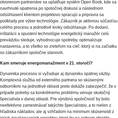
otvorenom partnerstve sa uplatňuje systém Open Book, kde sa
navrhnuté opatrenia po spoločnej diskusii a následnom
odsúhlasení klientom projektovo spracujú a pripravia sa
podklady pre výber technológie. Zákazník je aktívnou súčasťou
celého procesu a jednotlivé kroky odsúhlasuje. Po dodaní,
inštalácii a spustení technológie energetický manažér celú
prevádzku sleduje, vyhodnocuje spotreby, optimalizuje
nastavenia, a to všetko so zreteľom na cieľ, ktorý si na začiatku
so zákazníkom spoločne stanovili.
Kam smeruje energomanažment v 21. storočí?
Dynamika procesov si vyžaduje aj dynamiku spätnej väzby.
Komplexná služba od externého partnera so skúsenými
odborníkmi na jednotlivé oblasti preto dokáže zabezpečiť, že v
prípade potreby sa konkrétnemu problému venuje skutočný
špecialista v danej oblasti. Pre výrobnú spoločnosť by bolo
neefektívne zamestnávať takýchto špecialistov, a to nielen z
hľadiska nákladov, ale aj vzhľadom na minimum skúseností z
iných zrealizovaných projektov, ktoré by na jednom objekte