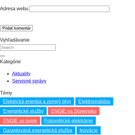
Adresa webu
Vyhľadávanie
Kategórie
Aktuality
Servisné správy
Témy
Elektrická energia a zemný plyn
Elektromobilita
Energetické služby
ENGIE na Slovensku
ENGIE vo svete
Fotovoltické elektrárne
Garantovaná energetická služba
Inovácie