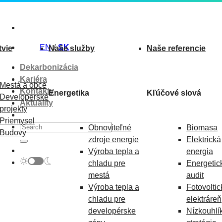
Skip
to
content
EN
SK
tvie
Naše služby
Naše referencie
Dekarbonizácia
Kariéra
Mestá a obce
Kontakty
Energetika
Kľúčové slová
Developerské
Aktuality
projekty
Priemysel
Obnoviteľné
Biomasa
Budovy
zdroje energie
Elektrická
Výroba tepla a
energia
chladu pre
Energetic
mestá
audit
Výroba tepla a
Fotovoltic
chladu pre
elektráreň
developérske
Nízkouhlí