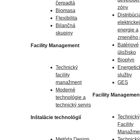
čerpadlá
zóny
Biomasa
Distribúci
Flexibilita
elektrickej
Bilančná
energie a
skupiny
zmeného 
Batériové
Facility Management
úložisko
Bioplyn
Technický
Energetic
facility
služby
manažment
GES
Moderné
Facility Managemen
technológie a
technický servis
Technický
Inštalácie technológií
Facility
Manažme
Metóda Design
Technický