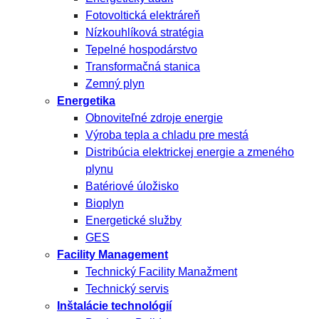
Fotovoltická elektráreň
Nízkouhlíková stratégia
Tepelné hospodárstvo
Transformačná stanica
Zemný plyn
Energetika
Obnoviteľné zdroje energie
Výroba tepla a chladu pre mestá
Distribúcia elektrickej energie a zmeného
plynu
Batériové úložisko
Bioplyn
Energetické služby
GES
Facility Management
Technický Facility Manažment
Technický servis
Inštalácie technológií