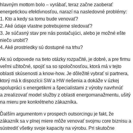
hlavným mottom bolo – vyrábať, teraz začne zaoberať
energetickou efektívnosťou, narazí na nasledovné problémy:
1. Kto a kedy sa tomu bude venovať?
2. Aké údaje vlastne potrebujeme sledovať?
3. Je súčasný stav pre nás postačujúci, alebo je možné ešte
niečo urobiť?
4. Aké prostriedky sú dostupné na trhu?
Ak sú odpovede na tieto otázky rozpačité, je dobré, a pre firmu
veľmi užitočné, spojiť sa so spoločnosťou, ktorá má v tejto
oblasti skúsenosti a know-how. Je dôležité vybrať si partnera,
ktorý má k dispozícii SW a HW riešenia a dokáže v úzkej
spolupráci s energetikmi a špecialistami z výroby navrhnúť
a zrealizovať model služby z oblasti energomanažmentu, ušitý
na mieru pre konkrétneho zákazníka.
Ďalším argumentom v prospech outsorcingu je fakt, že
zákazník sa v plnej miere môže venovať svojmu core biznisu a
sústrediť všetky svoje kapacity na výrobu. Pri skutočne