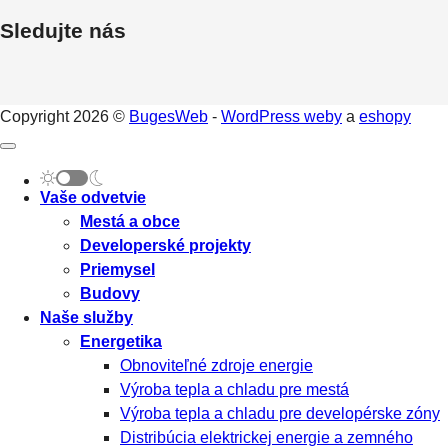
Sledujte nás
Copyright 2026 ©
BugesWeb
-
WordPress weby
a
eshopy
Vaše odvetvie
Mestá a obce
Developerské projekty
Priemysel
Budovy
Naše služby
Energetika
Obnoviteľné zdroje energie
Výroba tepla a chladu pre mestá
Výroba tepla a chladu pre developérske zóny
Distribúcia elektrickej energie a zemného