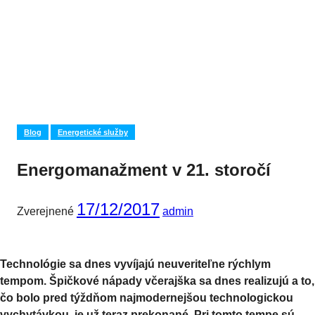
Blog
Energetické služby
Energomanažment v 21. storočí
17/12/2017
Zverejnené
admin
Technológie sa dnes vyvíjajú neuveriteľne rýchlym
tempom. Špičkové nápady včerajška sa dnes realizujú a to,
čo bolo pred týždňom najmodernejšou technologickou
vychytávkou, je už teraz prekonané. Pri tomto tempe sú