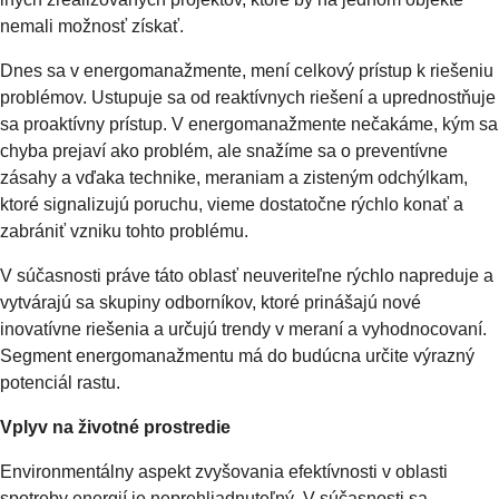
nemali možnosť získať.
Dnes sa v energomanažmente, mení celkový prístup k riešeniu
problémov. Ustupuje sa od reaktívnych riešení a uprednostňuje
sa proaktívny prístup. V energomanažmente nečakáme, kým sa
chyba prejaví ako problém, ale snažíme sa o preventívne
zásahy a vďaka technike, meraniam a zisteným odchýlkam,
ktoré signalizujú poruchu, vieme dostatočne rýchlo konať a
zabrániť vzniku tohto problému.
V súčasnosti práve táto oblasť neuveriteľne rýchlo napreduje a
vytvárajú sa skupiny odborníkov, ktoré prinášajú nové
inovatívne riešenia a určujú trendy v meraní a vyhodnocovaní.
Segment energomanažmentu má do budúcna určite výrazný
potenciál rastu.
Vplyv na životné prostredie
Environmentálny aspekt zvyšovania efektívnosti v oblasti
spotreby energií je neprehliadnuteľný. V súčasnosti sa