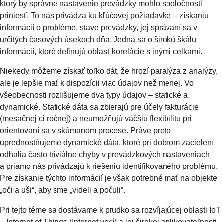
ktorý by správne nastavenie prevádzky mohlo spoločnosti
priniesť. To nás privádza ku kľúčovej požiadavke – získaniu
informácií o probléme, stave prevádzky, jej správaní sa v
určitých časových úsekoch dňa. Jedná sa o širokú škálu
informácií, ktoré definujú oblasť korelácie s inými celkami.
Niekedy môžeme získať toľko dát, že hrozí paralýza z analýzy,
ale je lepšie mať k dispozícii viac údajov než menej. Vo
všeobecnosti rozlišujeme dva typy údajov – statické a
dynamické. Statické dáta sa zbierajú pre účely fakturácie
(mesačnej ci ročnej) a neumožňujú väčšiu flexibilitu pri
orientovaní sa v skúmanom procese. Práve preto
uprednostňujeme dynamické dáta, ktoré pri dobrom zacielení
odhalia často triviálne chyby v prevádzkových nastaveniach
a priamo nás privádzajú k riešeniu identifikovaného problému.
Pre získanie týchto informácií je však potrebné mať na objekte
„oči a uši“, aby sme „videli a počuli“.
Pri tejto téme sa dostávame k prudko sa rozvíjajúcej oblasti IoT
– Internet of Things (Internet vecí) a jej širokej aplikovateľnosti