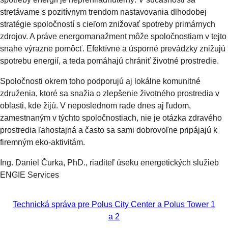
stretávame s pozitívnym trendom nastavovania dlhodobej
stratégie spoločností s cieľom znižovať spotreby primárnych
zdrojov. A práve energomanažment môže spoločnostiam v tejto
snahe výrazne pomôcť. Efektívne a úsporné prevádzky znižujú
spotrebu energií, a teda pomáhajú chrániť životné prostredie.
Spoločnosti okrem toho podporujú aj lokálne komunitné
združenia, ktoré sa snažia o zlepšenie životného prostredia v
oblasti, kde žijú. V neposlednom rade dnes aj ľudom,
zamestnaným v týchto spoločnostiach, nie je otázka zdravého
prostredia ľahostajná a často sa sami dobrovoľne pripájajú k
firemným eko-aktivitám.
Ing. Daniel Čurka, PhD., riaditeľ úseku energetických služieb
ENGIE Services
Technická správa pre Polus City Center a Polus Tower 1
a 2