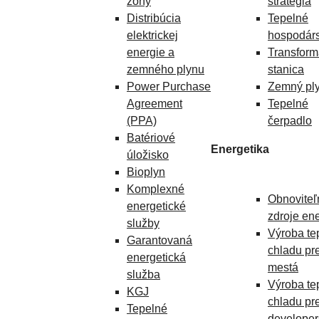
zóny
stratégia
Distribúcia
Tepelné
elektrickej
hospodárs
energie a
Transfor
zemného plynu
stanica
Power Purchase
Zemný pl
Agreement
Tepelné
(PPA)
čerpadlo
Batériové
Energetika
úložisko
Bioplyn
Komplexné
Obnoviteľ
energetické
zdroje en
služby
Výroba te
Garantovaná
chladu pr
energetická
mestá
služba
Výroba te
KGJ
chladu pr
Tepelné
developer