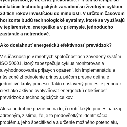
inštalácie technologických zariadení so životným cyklom
20-tich rokov investíciou do minulosti. V určitom časovom
horizonte budú technologické systémy, ktoré sa využívajú
v teplárenstve, energetike a v priemysle, jednoducho
zastaralé a netrendové.
Ako dosiahnuť energetickú efektívnosť prevádzok?
V súčasnosti je v mnohých spoločnostiach zavedený systém
ISO 50001, ktorý zabezpečuje cyklus monitorovania
a vyhodnocovania prijatých opatrení, ich implementáciu a
následné zhodnotenie prínosu, pričom presne definuje
jednotlivé kroky procesu. Takto nastavený proces je jednou z
ciest ako aktívne ovplyvňovať energetickú efektívnosť
prevádzok a technologických celkov.
Ak sa podrobne pozrieme na to, čo robí takýto proces naozaj
adresným, zistíme, že je to predovšetkým identifikácia
problému, jeho špecifikácia a určenie možného potenciálu,