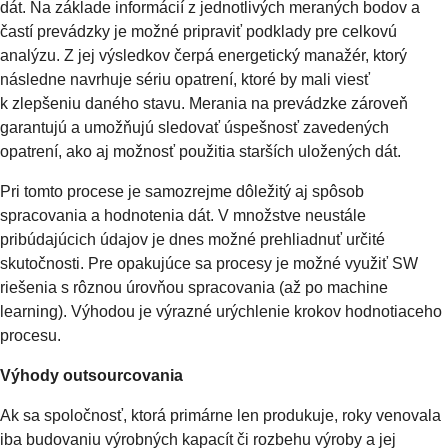
dát. Na základe informácií z jednotlivých meraných bodov a
častí prevádzky je možné pripraviť podklady pre celkovú
analýzu. Z jej výsledkov čerpá energetický manažér, ktorý
následne navrhuje sériu opatrení, ktoré by mali viesť
k zlepšeniu daného stavu. Merania na prevádzke zároveň
garantujú a umožňujú sledovať úspešnosť zavedených
opatrení, ako aj možnosť použitia starších uložených dát.
Pri tomto procese je samozrejme dôležitý aj spôsob
spracovania a hodnotenia dát. V množstve neustále
pribúdajúcich údajov je dnes možné prehliadnuť určité
skutočnosti. Pre opakujúce sa procesy je možné využiť SW
riešenia s rôznou úrovňou spracovania (až po machine
learning). Výhodou je výrazné urýchlenie krokov hodnotiaceho
procesu.
Výhody outsourcovania
Ak sa spoločnosť, ktorá primárne len produkuje, roky venovala
iba budovaniu výrobných kapacít či rozbehu výroby a jej