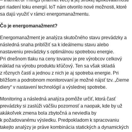
pri riadení toku energií. IoT nám otvorilo nové možnosti, ktoré
sa dajú využiť v rámci energomanažmentu.
Čo je energomanažment?
Energomanažment je analýza skutočného stavu prevádzky a
následná snaha priblížiť sa k ideálnemu stavu alebo
nastaveniu prevádzky s optimálnou spotrebou energie.
Pri dnešnom tlaku na ceny tovarov je pre výrobcov celkový
náklad na výrobu produktu kľúčový. Ten sa však skladá
z rôznych častí a jednou z nich je aj spotreba energie. Pri
bližšom a podrobnom monitorovaní je možné nájsť tzv. „čierne
diery“ v nastavení technológií a výslednej spotrebe.
Monitoring a následná analýza pomôže určiť, ktorá časť
prevádzky si zaslúži väčšiu pozornosť a naopak, kde by už
akákoľvek zmena bola zbytočná a neviedla by
k požadovanému výsledku. Predpokladom k spracovaniu
takejto analýzy je práve kombinácia statických a dynamických