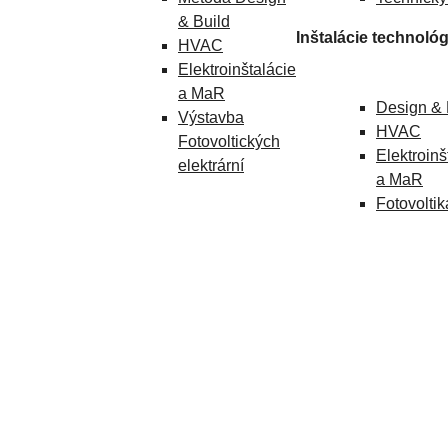
& Build
Inštalácie technológ
HVAC
Elektroinštalácie
a MaR
Design & 
Výstavba
HVAC
Fotovoltických
Elektroinš
elektrární
a MaR
Fotovoltik