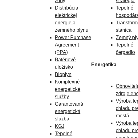
zóny
stratégia
Distribúcia
Tepelné
elektrickej
hospodárs
energie a
Transfor
zemného plynu
stanica
Power Purchase
Zemný pl
Agreement
Tepelné
(PPA)
čerpadlo
Batériové
Energetika
úložisko
Bioplyn
Komplexné
Obnoviteľ
energetické
zdroje en
služby
Výroba te
Garantovaná
chladu pr
energetická
mestá
služba
Výroba te
KGJ
chladu pr
Tepelné
developer