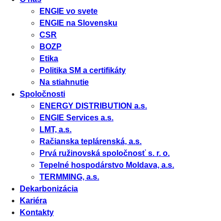
ENGIE vo svete
ENGIE na Slovensku
CSR
BOZP
Etika
Politika SM a certifikáty
Na stiahnutie
Spoločnosti
ENERGY DISTRIBUTION a.s.
ENGIE Services a.s.
LMT, a.s.
Račianska teplárenská, a.s.
Prvá ružinovská spoločnosť s. r. o.
Tepelné hospodárstvo Moldava, a.s.
TERMMING, a.s.
Dekarbonizácia
Kariéra
Kontakty