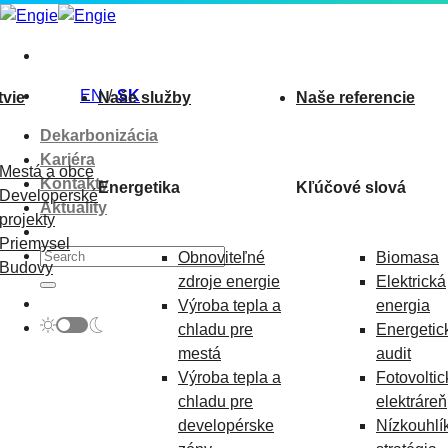
Skip
to
content
EN
SK
tvie
Naše služby
Naše referencie
Dekarbonizácia
Kariéra
Mestá a obce
Kontakty
Energetika
Kľúčové slová
Developerské
Aktuality
projekty
Priemysel
Obnoviteľné
Biomasa
Budovy
zdroje energie
Elektrická
Výroba tepla a
energia
chladu pre
Energetic
mestá
audit
Výroba tepla a
Fotovoltic
chladu pre
elektráreň
developérske
Nízkouhlí