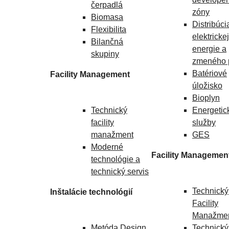
čerpadlá
zóny
Biomasa
Distribúci
Flexibilita
elektrickej
Bilančná
energie a
skupiny
zmeného 
Batériové
Facility Management
úložisko
Bioplyn
Technický
Energetic
facility
služby
manažment
GES
Moderné
Facility Managemen
technológie a
technický servis
Technický
Inštalácie technológií
Facility
Manažme
Metóda Design
Technický