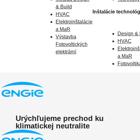
& Build
Inštalácie technológ
HVAC
Elektroinštalácie
a MaR
Design & 
Výstavba
HVAC
Fotovoltických
Elektroinš
elektrární
a MaR
Fotovoltik
Urýchľujeme prechod ku
klimatickej neutralite